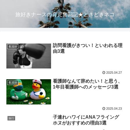
旅好きナースの育児奮闘記★ときどきネコ
訪問看護がきつい！といわれる理
看護師
由3選
2025.04.27
看護師なんて辞めたい！と思う、
看護師
1年目看護師へのメッセージ3選
2025.04.23
子連れハワイにANAフライング
旅行
ホヌがおすすめの理由3選