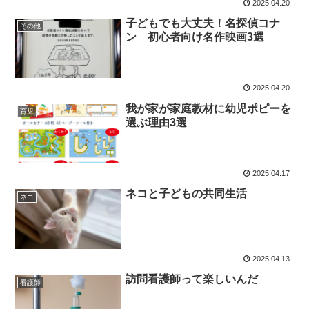
2025.04.20
子どもでも大丈夫！名探偵コナ
その他
ン 初心者向け名作映画3選
2025.04.20
我が家が家庭教材に幼児ポピーを
育児
選ぶ理由3選
2025.04.17
ネコと子どもの共同生活
ネコ
2025.04.13
訪問看護師って楽しいんだ
看護師